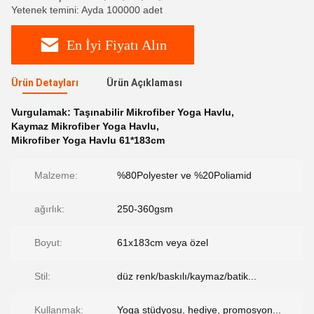
Yetenek temini: Ayda 100000 adet
En İyi Fiyatı Alın
Ürün Detayları
Ürün Açıklaması
Vurgulamak:
Taşınabilir Mikrofiber Yoga Havlu
,
Kaymaz Mikrofiber Yoga Havlu
,
Mikrofiber Yoga Havlu 61*183cm
Malzeme:
%80Polyester ve %20Poliamid
ağırlık:
250-360gsm
Boyut:
61x183cm veya özel
Stil:
düz renk/baskılı/kaymaz/batik...
Kullanmak:
Yoga stüdyosu, hediye, promosyon...