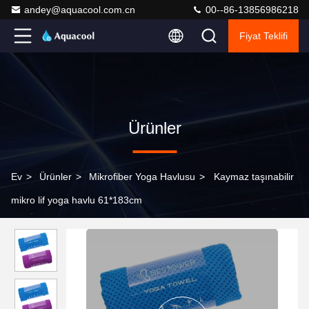
andey@aquacool.com.cn
00--86-13856986218
Fiyat Teklifi
Ürünler
Ev
>
Ürünler
>
Mikrofiber Yoga Havlusu
>
Kaymaz taşınabilir
mikro lif yoga havlu 61*183cm