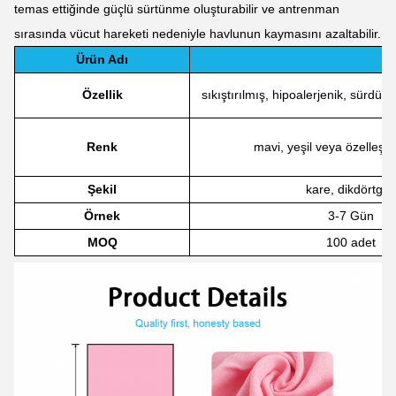
temas ettiğinde güçlü sürtünme oluşturabilir ve antrenman
sırasında vücut hareketi nedeniyle havlunun kaymasını azaltabilir.
Ürün Adı
Özellik
sıkıştırılmış, hipoalerjenik, sürdürül
Renk
mavi, yeşil veya özelleştir
Şekil
kare, dikdörtge
Örnek
3-7 Gün
MOQ
100 adet