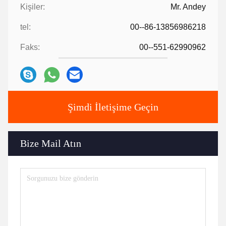
Kişiler:
Mr. Andey
tel:
00--86-13856986218
Faks:
00--551-62990962
Şimdi İletişime Geçin
Bize Mail Atın