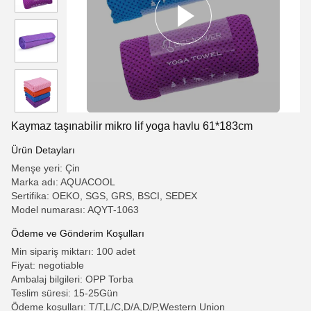
Kaymaz taşınabilir mikro lif yoga havlu 61*183cm
Ürün Detayları
Menşe yeri: Çin
Marka adı: AQUACOOL
Sertifika: OEKO, SGS, GRS, BSCI, SEDEX
Model numarası: AQYT-1063
Ödeme ve Gönderim Koşulları
Min sipariş miktarı: 100 adet
Fiyat: negotiable
Ambalaj bilgileri: OPP Torba
Teslim süresi: 15-25Gün
Ödeme koşulları: T/T,L/C,D/A,D/P,Western Union