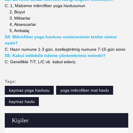
C: 1,
Malzeme
mikrofiber yoga havlusunun
2,
Boyut
3,
Miktarlar
4,
Aksesuarlar
5,
Ambalaj
S4: Mikrofiber yoga havlusu numunesinin teslim süresi
nedir?
C: Hazır numune 1-3 gün, özelleştirilmiş numune 7-15 gün sürer.
S5: Kabul edilebilir ödeme yöntemleriniz nelerdir?
C: Genellikle T/T, L/C vb. kabul ederiz.
Tags:
kaymaz yoga havlusu
yoga mikrofiber mat havlu
kaymaz havlu
Kişiler