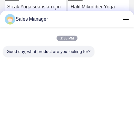
Sıcak Yoga seansları için
Hafif Mikrofiber Yoga
yüksek emici yumuşak
Havlu taşınabilir ve
Sales Manager
dokulu yoga havlu
temizlenmesi kolay
En İyi Fiyatı Alın
En İyi Fiyatı Alın
3:38 PM
Good day, what product are you looking for?
Hefei Aqua Cool Co., Ltd.
andey@aquacool.com.cn
00--86-13856986218
26. Kat, C7 Binası, Binhu Yeni Bölgesi, Hefei, Çin