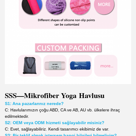
SSS
—Mikrofiber Yoga
Havlusu
S1: Ana pazarlarınız nerede?
C:
Havlularımızın çoğu ABD, CA ve AB, AU vb. ülkelere ihraç
edilmektedir.
S2: OEM veya ODM hizmeti sağlayabilir misiniz?
C: Evet, sağlayabiliriz. Kendi tasarımcı ekibimiz de var.
S3: Bir teklif almak istersem hangi bilgileri bilmeliyim?