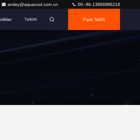
andey@aquacool.com.cn
00--86-13856986218
nlikler
Fiyat Teklifi
Turkish