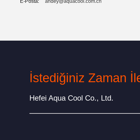
E-Posta:
andey@aquacool.com.cn
Hefei Aqua Cool Co., Ltd.