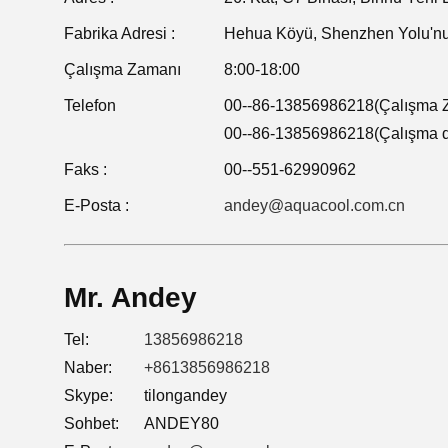
Fabrika Adresi :
Hehua Köyü, Shenzhen Yolu'nu
Çalışma Zamanı
8:00-18:00
Telefon
00--86-13856986218(Çalışma 
00--86-13856986218(Çalışma d
Faks :
00--551-62990962
E-Posta :
andey@aquacool.com.cn
Mr. Andey
Tel:
13856986218
Naber:
+8613856986218
Skype:
tilongandey
Sohbet:
ANDEY80