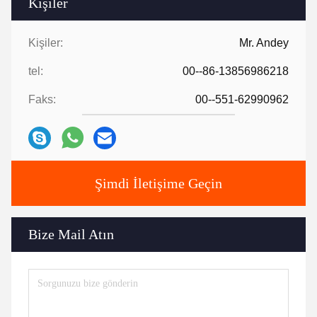
Kişiler
Kişiler:
Mr. Andey
tel:
00--86-13856986218
Faks:
00--551-62990962
Şimdi İletişime Geçin
Bize Mail Atın