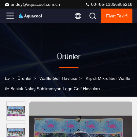
andey@aquacool.com.cn
00--86-13856986218
Fiyat Teklifi
Ürünler
Ev
>
Ürünler
>
Waffle Golf Havlusu
>
Klipsli Mikrofiber Waffle
ile Baskılı Nakış Süblimasyon Logo Golf Havluları