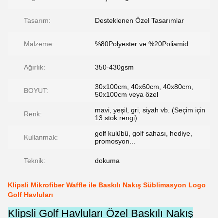
Tasarım:
Desteklenen Özel Tasarımlar
Malzeme:
%80Polyester ve %20Poliamid
Ağırlık:
350-430gsm
30x100cm, 40x60cm, 40x80cm,
BOYUT:
50x100cm veya özel
mavi, yeşil, gri, siyah vb. (Seçim için
Renk:
13 stok rengi)
golf kulübü, golf sahası, hediye,
Kullanmak:
promosyon...
Teknik:
dokuma
Klipsli Mikrofiber Waffle ile Baskılı Nakış Süblimasyon Logo
Golf Havluları
Klipsli Golf Havluları Özel Baskılı Nakış