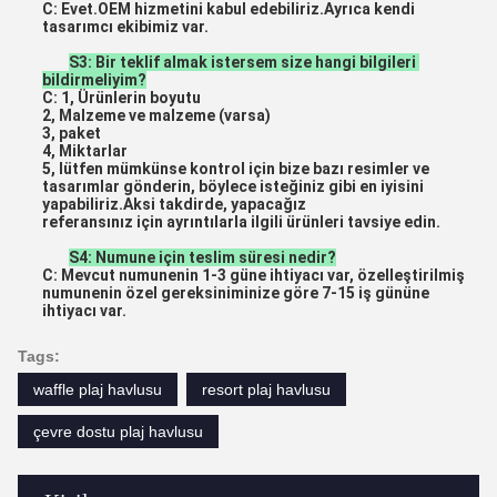
C: Evet.OEM hizmetini kabul edebiliriz.Ayrıca kendi 
tasarımcı ekibimiz var.
S3: Bir teklif almak istersem size hangi bilgileri 
bildirmeliyim?
C: 1, Ürünlerin boyutu
2, Malzeme ve malzeme (varsa)
3, paket
4, Miktarlar
5, lütfen mümkünse kontrol için bize bazı resimler ve 
tasarımlar gönderin, böylece isteğiniz gibi en iyisini 
yapabiliriz.Aksi takdirde, yapacağız
referansınız için ayrıntılarla ilgili ürünleri tavsiye edin.
S4: Numune için teslim süresi nedir?
C: Mevcut numunenin 1-3 güne ihtiyacı var, özelleştirilmiş 
numunenin özel gereksiniminize göre 7-15 iş gününe 
ihtiyacı var.
Tags:
waffle plaj havlusu
resort plaj havlusu
çevre dostu plaj havlusu