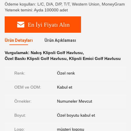
Ödeme koşulları: L/C, D/A, D/P, T/T, Western Union, MoneyGram
Yetenek temini: Ayda 100000 adet
En İyi Fiyatı Alın
Ürün Detayları
Ürün Açıklaması
Vurgulamak:
Nakış Klipsli Golf Havlusu
,
Özel Baskı Klipsli Golf Havlusu
,
Klipsli Emici Golf Havlusu
Renk:
Özel renk
OEM ve ODM:
Kabul et
Örnekler:
Numuneler Mevcut
Boyut:
Özel boyutu kabul et
Logo:
müşteri logosu