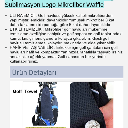
Süblimasyon Logo Mikrofiber Waffle
ULTRA EMİCİ : Golf havlusu yüksek kaliteli mikrofiberden
yapılmıştır, emicidir, dayanıklıdır.Yumuşak mikrofiber 3 kat
daha fazla emicidir
pamuğa göre 5 kat daha dayanıklıdır.
ETKİLİ TEMİZLİK : Mikrofiber golf havluları mükemmel
temizleme özelliğine sahiptir ve golf sopası ve golf toplarındaki
kumu, kiri, çimeni, çamuru kolayca çıkarabilir.Klipsli golf
havlusu temizlemesi kolaydır, makinede ve elde yıkanabilir.
HAFİF VE TAŞINABİLİR : Erkekler için golf çantaları için golf
havluları hafif ve kompakttır.Yanınızda rahatlıkla taşıyabilirsiniz
ancak size ağırlık yapmaz.Golf sahasının her yerinde
kullanabilirsiniz.
Ürün Detayları