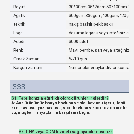
Boyut
30*30cm,35*76cm,50*100cm,70*140
Ağırlık
300gsm,380gsm,400gsm,420gs
teknik
nakış baskılı ipek baskılı
Logo
dokuma logosu veya isteğiniz gibi
Adedi
3000 adet
Renk
Mavi, pembe, sarı veya isteğiniz gi
Örnek Zaman
5~10 gün
Kurşun zamanı
Numuneler onaylandıktan sonra 2
SSS
S1: Fabrikanızın ağırlıklı olarak ürünleri nelerdir?
A: Ana ürünümüz banyo havlusu ve plaj havlusu içerir, tabii 
ki el havlusu, yüz havlusu, spor havlusu ve bornoz da üretir.
vb, müşteri ihtiyaçlarını karşılamak için.
S2: OEM veya ODM hizmeti sağlayabilir misiniz?